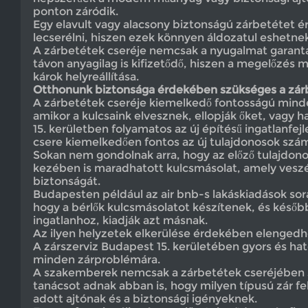
ponton záródik.
Egy elavult vagy alacsony biztonságú zárbetétet
lecserélni, hiszen ezek könnyen áldozatul eshetne
A zárbetétek cseréje nemcsak a nyugalmat garant
távon anyagilag is kifizetődő, hiszen a megelőzés 
károk helyreállítása.
Otthonunk biztonsága érdekében szükséges a zár
A zárbetétek cseréje kiemelkedő fontosságú mind
amikor a kulcsaink elvesznek, ellopják őket, vagy h
15. kerületben folyamatos az új építésű ingatlanfej
csere kiemelkedően fontos az új tulajdonosok szá
Sokan nem gondolnak arra, hogy az előző tulajdono
kezében is maradhatott kulcsmásolat, amely veszél
biztonságát.
Budapesten például az air bnb-s lakáskiadások sorá
hogy a bérlők kulcsmásolatot készítenek, és későb
ingatlanhoz, kiadják azt másnak.
Az ilyen helyzetek elkerülése érdekében elengedhe
A zárszerviz Budapest 15. kerületében gyors és ha
minden zárproblémára.
A szakemberek nemcsak a zárbetétek cseréjében
tanácsot adnak abban is, hogy milyen típusú zár fe
adott ajtónak és a biztonsági igényeknek.