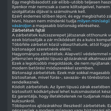
Egy meghibásodott zár előbb-utóbb teljesen haszná
ilyenkor már nemcsak a csere költségeivel, hanem 
szolgáltatás díjával is számolnunk kell.
Ezért érdemes időben lépni, és egy megbízható z
hívni, hiszen nem mindenki tudja
milyen minőségű b
vásároljon
a magasabb biztonság eléréséhez.
Zárbetétek fajtái
A zárbetétek kulcsszerepet játszanak otthonunk 
ezek biztosítják a zár működését és a kulcs kompati
Többféle zárbetét közül választhatunk, attól függő
biztonságot szeretnénk elérni.
Hagyományos zárbetétek: Alapvető védelemmel r
jellemzően régebbi típusú ajtózáraknál alkalmazzák
Ezek a legolcsóbb megoldások, de nem nyújtanak 
modern betörési módszerekkel szemben.
Biztonsági zárbetétek: Ezek már sokkal magasabb
biztosítanak, mivel fúrás-, savazás- és törésbiztos 
rendelkeznek.
Kódolt zárbetétek: Az ilyen típusú zárak esetében c
biztosított kódkártyával lehet kulcsmásolatot készí
Ez garantálja, hogy illetéktelenek ne tudjanak máso
kulcsunkról.
Többpontos ajtózárakhoz illeszkedő zárbetétek: E
népszerűek a modern műanyag vagy biztonsági ajtó