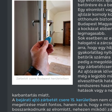
Egy elromlott ajtó
betörésre és a be
Egy elromlott va
ajtózár komoly k
otthonunk bizton
Budapest Magyaro
a kockázat ebben
legmagasabb.
Sok esetben az 
halogatni a zárc
arra, hogy egy hi
gyakorlatilag nyit
betörők számára
pedig a megoldás
egy zárbetétcse
Az ajtózárak időv
még a legjobb mi
Zárbetét csere Budapest kerületeiben
elveszíthetik ha
rendszeres haszná
hatások vagy a n
karbantartás miatt.
A
bejárati ajtó zárbetét csere 15. kerület
ben nem cs
megelőzése miatt fontos, hanem az is, hogy a min
bosszankodnunk az elromlott, nehezen működő zár