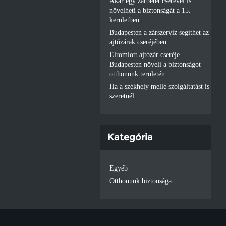
Akár egy zárbetét cserével is
növelheti a biztonságát a 15.
kerületben
Budapesten a zárszerviz segíthet az
ajtózárak cseréjében
Elromlott ajtózár cseréje
Budapesten növeli a biztonságot
otthonunk területén
Ha a székhely mellé szolgáltatást is
szeretnél
Kategória
Egyéb
Otthonunk biztonsága